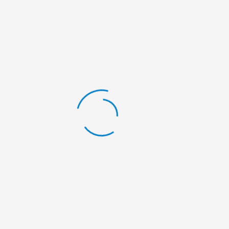
Nullam elementum semper sollicitudin. Intege
venenatis porta, feugiat id ligula. Curabitur ut
vestibulum. Ut congue pulvinar tellus, vel auct
Curabitur blandit orci eget egestas imperdie
iaculis euismod. Fusce vestibulum elit sed enim
tristique. Nullam id sapien est. Cras consecte
suscipit. In lectus lectus, blandit eget mauris
tellus.