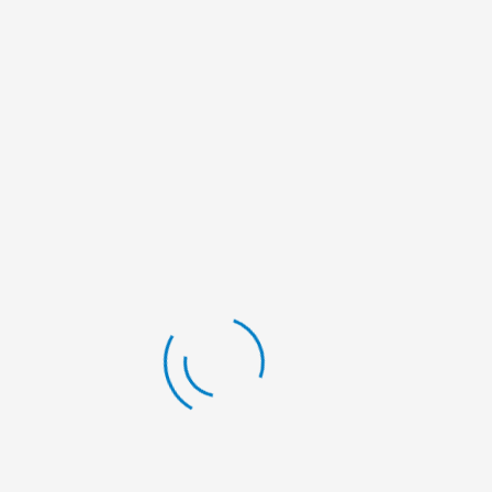
Nullam elementum semper sollicitudin. Intege
venenatis porta, feugiat id ligula. Curabitur ut
vestibulum. Ut congue pulvinar tellus, vel auct
Curabitur blandit orci eget egestas imperdie
iaculis euismod. Fusce vestibulum elit sed enim
tristique. Nullam id sapien est. Cras consecte
suscipit. In lectus lectus, blandit eget mauris
tellus.